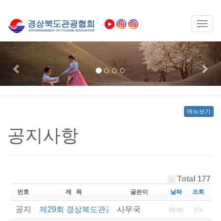
Toggl
naviga
Previous
Nex
메뉴보기
공지사항
Total 177
번호
제 목
글쓴이
날짜
조회
공지
제29회 경상북도관광기념품공모전 결과발표
사무국
08-06
274