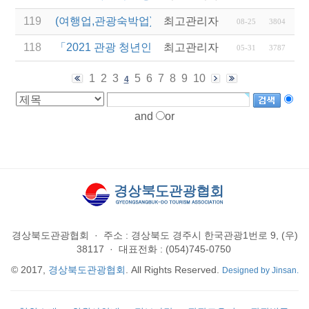
119
(여행업,관광숙박업)특별고용지원 업종의 고용안정 
최고관리자
08-25
3804
118
「2021 관광 청년인턴제 지원사업」참여 사업체 추
최고관리자
05-31
3787
1
2
3
5
6
7
8
9
10
4
and
or
경상북도관광협회
·
주소 : 경상북도 경주시 한국관광1번로 9, (우)
38117
·
대표전화 : (054)745-0750
© 2017,
경상북도관광협회
. All Rights Reserved.
Designed by Jinsan.