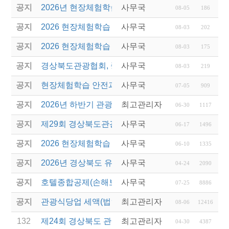
공지
2026년 현장체험학습 안전과정(신규.재강습) 교육생
사무국
08-05
186
공지
2026 현장체험학습 안전과정 교육(신규. 재강습) 수
사무국
08-03
202
공지
2026 현장체험학습 안전과정(신규. 재강습) 교육 성
사무국
08-03
175
공지
경상북도관광협회, 중국 단동 해외여행상품 개발 팸
사무국
08-03
219
공지
현장체험학습 안전과정(신규/재강습) 안내
사무국
07-05
909
공지
2026년 하반기 관광진흥개발기금 융자 시행 안내
최고관리자
06-30
1117
공지
제29회 경상북도관광기념품공모전 개최
사무국
06-17
1496
공지
2026 현장체험학습 안전과정(신규.재강습)
사무국
06-10
1335
공지
2026년 경상북도 유니크베뉴를 활용한 MICE행사 
사무국
04-24
2090
공지
호텔종합공제(손해보험) 서비스 안내
사무국
07-25
8886
공지
관광식당업 세액(법인세 및 소득세)감면 제도 안내
최고관리자
08-06
12416
132
제24회 경상북도 관광기념품 공모전 수상작 발표
최고관리자
04-30
4387