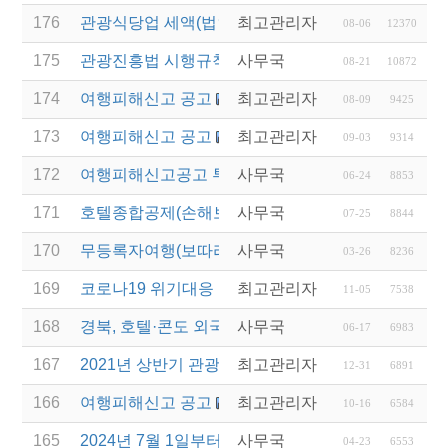
176
관광식당업 세액(법인세 및 소득세)감면 제도 안내
최고관리자
08-06
12370
175
관광진흥법 시행규칙 일부 개정 안내
사무국
08-21
10872
174
여행피해신고 공고
최고관리자
08-09
9425
173
여행피해신고 공고
최고관리자
09-03
9314
172
여행피해신고공고 투어코리아365(대표:피재관) (국
사무국
06-24
8853
171
호텔종합공제(손해보험) 서비스 안내
사무국
07-25
8844
170
무등록자여행(보따리) 알선행위 근절 위한 관계 기관
사무국
03-26
8236
169
코로나19 위기대응 관광업계 건의문 제출(2020년 11
최고관리자
11-05
7538
168
경북, 호텔·콘도 외국인력 합법 고용 허용…관광업 
사무국
06-17
6983
167
2021년 상반기 관광진흥개발기금 융자 시행 안내
최고관리자
12-31
6891
166
여행피해신고 공고
최고관리자
10-16
6584
165
2024년 7월 1일부터 출국납부금 인하
사무국
04-23
6553