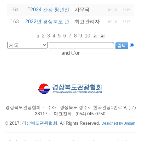
164
「2024 관광 청년인턴제 지원 사업」 참여 사업체 
사무국
04-16
6416
163
2022년 경상북도 관광진흥기금 지원 계획 공고(보조
최고관리자
03-16
6342
2
3
4
5
6
7
8
9
10
1
and
or
경상북도관광협회
·
주소 : 경상북도 경주시 한국관광1번로 9, (우)
38117
·
대표전화 : (054)745-0750
© 2017,
경상북도관광협회
. All Rights Reserved.
Designed by Jinsan.