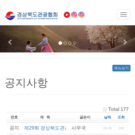
Toggl
naviga
Previous
Nex
메뉴보기
공지사항
Total 177
번호
제 목
글쓴이
날짜
조회
공지
제29회 경상북도관광기념품공모전 결과발표
사무국
08-06
200