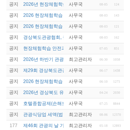
공지
2026년 현장체험학습 안전과정(신규.재강습) 교육생
사무국
08-05
124
공지
2026 현장체험학습 안전과정 교육(신규. 재강습) 수
사무국
08-03
143
공지
2026 현장체험학습 안전과정(신규. 재강습) 교육 성
사무국
08-03
121
공지
경상북도관광협회, 중국 단동 해외여행상품 개발 팸
사무국
08-03
162
공지
현장체험학습 안전과정(신규/재강습) 안내
사무국
07-05
851
공지
2026년 하반기 관광진흥개발기금 융자 시행 안내
최고관리자
06-30
1058
공지
제29회 경상북도관광기념품공모전 개최
사무국
06-17
1438
공지
2026 현장체험학습 안전과정(신규.재강습)
사무국
06-10
1275
공지
2026년 경상북도 유니크베뉴를 활용한 MICE행사 
사무국
04-24
2030
공지
호텔종합공제(손해보험) 서비스 안내
사무국
07-25
8844
공지
관광식당업 세액(법인세 및 소득세)감면 제도 안내
최고관리자
08-06
12370
177
제46회 관광의 날 기념 2019 관광진흥유공자 정부 
최고관리자
05-18
12893