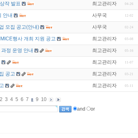
수상작 발표
최고관리자
04-26
최 안내
사무국
12-02
업 모집 공고(안내)
사무국
02-24
MICE행사 개최 지원 공고
최고관리자
03-08
기 과정 운영 안내
최고관리자
05-16
내
최고관리자
11-07
집 공고
최고관리자
03-21
고
최고관리자
05-11
2
3
4
5
6
7
9
10
8
and
or