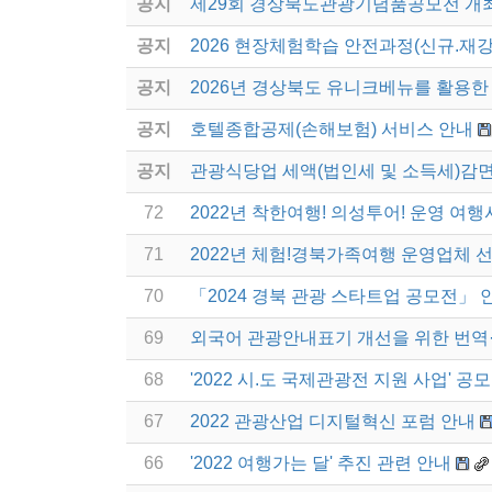
공지
제29회 경상북도관광기념품공모전 개
공지
2026 현장체험학습 안전과정(신규.재강
공지
2026년 경상북도 유니크베뉴를 활용한 
공지
호텔종합공제(손해보험) 서비스 안내
공지
관광식당업 세액(법인세 및 소득세)감면
72
2022년 착한여행! 의성투어! 운영 여행
71
2022년 체험!경북가족여행 운영업체 
70
「2024 경북 관광 스타트업 공모전」 
69
외국어 관광안내표기 개선을 위한 번역
68
'2022 시.도 국제관광전 지원 사업' 공
67
2022 관광산업 디지털혁신 포럼 안내
66
'2022 여행가는 달' 추진 관련 안내