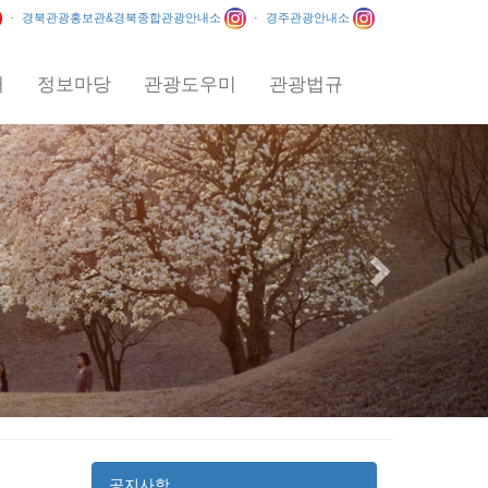
·
경북관광홍보관&경북종합관광안내소
·
경주관광안내소
내
정보마당
관광도우미
관광법규
Next
공지사항