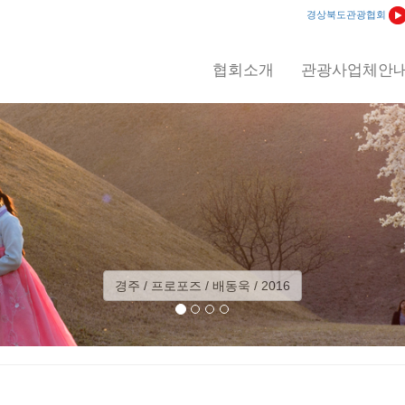
경상북도관광협회
협회소개
관광사업체안
경주 / 프로포즈 / 배동욱 / 2016