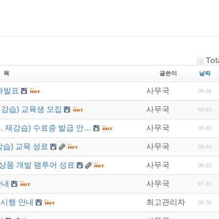
Tot
 목
글쓴이
날짜
과발표
사무국
08-06
재강습) 교육생 모집
사무국
08-05
. 재강습) 수료증 발급 안…
사무국
08-03
강습) 교육 성료
사무국
08-03
상품 개발 팸투어 성료
사무국
08-03
안내
사무국
07-05
 시행 안내
최고관리자
06-30