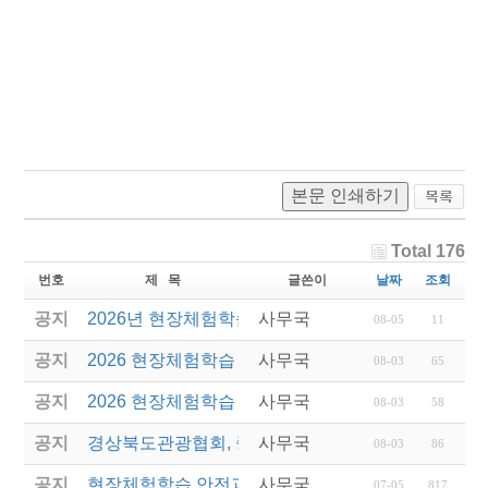
본문 인쇄하기
Total 176
번호
제 목
글쓴이
날짜
조회
공지
2026년 현장체험학습 안전과정(신규.재강습) 교육생
사무국
08-05
11
공지
2026 현장체험학습 안전과정 교육(신규. 재강습) 수
사무국
08-03
65
공지
2026 현장체험학습 안전과정(신규. 재강습) 교육 성
사무국
08-03
58
공지
경상북도관광협회, 중국 단동 해외여행상품 개발 팸
사무국
08-03
86
공지
현장체험학습 안전과정(신규/재강습) 안내
사무국
07-05
817