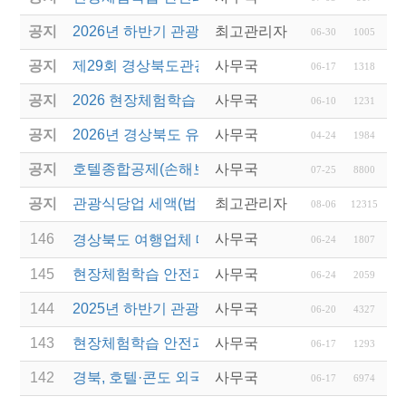
공지
2026년 하반기 관광진흥개발기금 융자 시행 안내
최고관리자
06-30
1005
공지
제29회 경상북도관광기념품공모전 개최
사무국
06-17
1318
공지
2026 현장체험학습 안전과정(신규.재강습)
사무국
06-10
1231
공지
2026년 경상북도 유니크베뉴를 활용한 MICE행사 
사무국
04-24
1984
공지
호텔종합공제(손해보험) 서비스 안내
사무국
07-25
8800
공지
관광식당업 세액(법인세 및 소득세)감면 제도 안내
최고관리자
08-06
12315
146
사무국
경상북도 여행업체 대상 울릉도 ․ 독도 팸투어 안내
06-24
1807
145
현장체험학습 안전과정(신규ㆍ재강습) 교육 실시 재
사무국
06-24
2059
144
2025년 하반기 관광진흥개발기금 융지지원 공고 안
사무국
06-20
4327
143
현장체험학습 안전과정(재강습) 교육 실시
사무국
06-17
1293
142
경북, 호텔·콘도 외국인력 합법 고용 허용…관광업 
사무국
06-17
6974