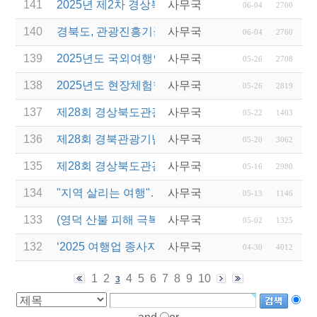
141
2025년 제2차 경상북도 관광진흥기금 융자사업 공
사무국
06-04
2700
140
경북도, 관광진흥기금 융자 2차 지원, 관광으로 산불
사무국
06-04
2760
139
2025년도 국외여행인솔자(T/C) 소양교육(2차) 실시
사무국
05-26
2708
138
2025년도 현장체험학습 안전과정(신규ㆍ재강습) 교
사무국
05-26
2819
137
제28회 경상북도관광기념품 공모전 낙선작 반출기
사무국
05-22
1403
136
제28회 경북관광기념품 공모전 수상작 발표
사무국
05-20
3062
135
제28회 경상북도관광기념품공모전 결과발표 연장 
사무국
05-16
2980
134
"지역 살리는 여행"…관광공사, 산불피해지역 '여행+
사무국
05-13
1146
133
(영덕 산불 피해 극복 행사) 여행으로 잇는 희망, 다
사무국
05-02
1325
132
‘2025 여행업 종사자 직무역량 강화 교육’ 교육생 모
사무국
04-30
4012
1
2
4
5
6
7
8
9
10
3