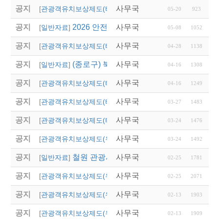
공지
사무국
2026 경상남도 관광객
[
관광객유치보상제도(타 시,도)
]
05-20
923
공지
2026 안전여행상품선정 접수
사무국
[
일반자료
]
05-08
1052
공지
사무국
2026년 상반기 대전광
[
관광객유치보상제도(타 시,도)
]
04-28
1138
공지
(종로구) 북촌 특별관리지역 전세버스 통
사무국
[
일반자료
]
04-16
1308
공지
사무국
2026년 달성군 파크골
[
관광객유치보상제도(타 시,도)
]
04-16
1249
공지
사무국
2026년 상반기 울산광
[
관광객유치보상제도(타 시,도)
]
03-27
1483
공지
사무국
'2026 열린 여행상품 공
[
관광객유치보상제도(타 시,도)
]
03-24
1476
공지
사무국
2026년 영주시 전담여
[
관광객유치보상제도(우리지역)
]
03-24
1492
공지
철원 관광시설 임시 폐쇄 안내
사무국
[
일반자료
]
02-25
1781
공지
사무국
2026 「버스타고 경북
[
관광객유치보상제도(우리지역)
]
02-25
2071
공지
사무국
2026년 영천시 단체
[
관광객유치보상제도(우리지역)
]
02-13
1903
공지
사무국
2026년 칠곡군 국내·
[
관광객유치보상제도(우리지역)
]
02-13
1909