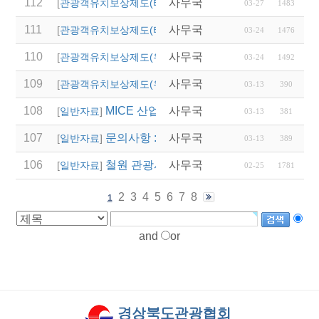
112
사무국
2026년 상반기 울산광
[
관광객유치보상제도(타 시,도)
]
03-27
1483
111
사무국
'2026 열린 여행상품 공
[
관광객유치보상제도(타 시,도)
]
03-24
1476
110
사무국
2026년 영주시 전담여
[
관광객유치보상제도(우리지역)
]
03-24
1492
109
사무국
(청도군)단체관광객 유
[
관광객유치보상제도(우리지역)
]
03-13
390
108
MICE 산업 AI 역량강화 교육과정 설계를
사무국
[
일반자료
]
03-13
381
107
문의사항 : 02-741-5278(문화사업팀, 
사무국
[
일반자료
]
03-13
389
106
철원 관광시설 임시 폐쇄 안내
사무국
[
일반자료
]
02-25
1781
2
3
4
5
6
7
8
1
and
or