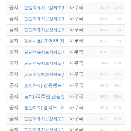
공지
사무국
2026년 경상남도 관광
[
관광객유치보상제도(타 시,도)
]
02-11
2044
공지
사무국
2026년 울산광역시 상
[
관광객유치보상제도(타 시,도)
]
02-04
1926
공지
사무국
「2026년도 대전광역
[
관광객유치보상제도(타 시,도)
]
02-04
1968
공지
2026년 경상북도독립운동기념관 단체관람
사무국
[
일반자료
]
01-28
1899
공지
사무국
2026년 용인시 외국인
[
관광객유치보상제도(타 시,도)
]
01-19
2072
공지
사무국
2025년 대전광역시 외
[
관광객유치보상제도(타 시,도)
]
10-02
3638
공지
사무국
2025년 대전 0시 축
[
관광객유치보상제도(타 시,도)
]
07-30
4795
공지
강원랜드 하이원리조트 스키버스 협약운행
사무국
[
일반자료
]
06-11
5121
공지
2025년 관광진흥개발기금 산불 관련 특별융자
사무국
[
공지
]
05-30
5146
공지
경북도, ‘2025 숙박 할인 대전’ 시작…관
사무국
[
일반자료
]
05-28
5493
공지
사무국
(영주시)단체관광객 유
[
관광객유치보상제도(우리지역)
]
04-30
5523
공지
사무국
(의성군)2025년 관광
[
관광객유치보상제도(우리지역)
]
04-29
5507