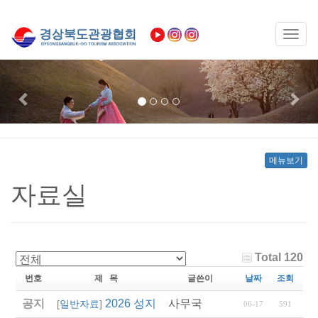
Toggl
naviga
Previous
Nex
메뉴보기
자료실
Total 120
번호
제 목
글쓴이
날짜
조회
공지
2026 성지혜윰길 파트너 여행사 선정 모집
사무국
[
일반자료
]
06-17
591