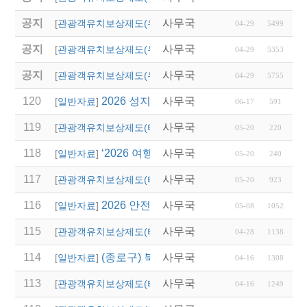
공지
사무국
(영덕군)2025년 단체
[
관광객유치보상제도(우리지역)
]
04-29
5499
공지
사무국
(청송군)「청송 여행
[
관광객유치보상제도(우리지역)
]
04-29
5353
공지
사무국
(안동시)2025년 단체
[
관광객유치보상제도(우리지역)
]
04-29
5755
120
2026 성지혜윰길 파트너 여행사 선정 모집
사무국
[
일반자료
]
06-17
591
119
사무국
2027 논산 세계 딸기 
[
관광객유치보상제도(타 시,도)
]
05-20
220
118
‘2026 여행업 종사자 직무역량 강화 교육’
사무국
[
일반자료
]
05-20
240
117
사무국
2026 경상남도 관광객
[
관광객유치보상제도(타 시,도)
]
05-20
923
116
2026 안전여행상품선정 접수
사무국
[
일반자료
]
05-08
1052
115
사무국
2026년 상반기 대전광
[
관광객유치보상제도(타 시,도)
]
04-28
1138
114
(종로구) 북촌 특별관리지역 전세버스 통
사무국
[
일반자료
]
04-16
1308
113
사무국
2026년 달성군 파크골
[
관광객유치보상제도(타 시,도)
]
04-16
1249