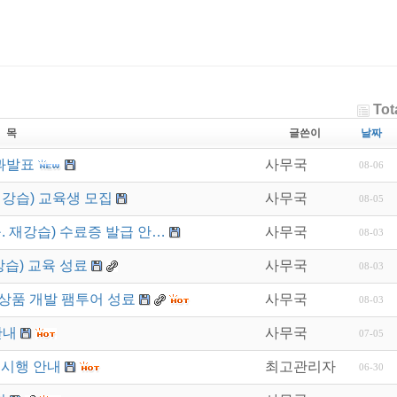
Tot
 목
글쓴이
날짜
과발표
사무국
08-06
재강습) 교육생 모집
사무국
08-05
. 재강습) 수료증 발급 안…
사무국
08-03
강습) 교육 성료
사무국
08-03
상품 개발 팸투어 성료
사무국
08-03
안내
사무국
07-05
 시행 안내
최고관리자
06-30