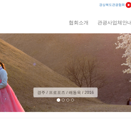
경상북도관광협회
협회소개
관광사업체안
경주 / 프로포즈 / 배동욱 / 2016