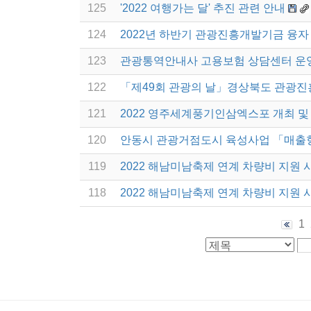
125
'2022 여행가는 달' 추진 관련 안내
124
2022년 하반기 관광진흥개발기금 융자
123
관광통역안내사 고용보험 상담센터 운
122
「제49회 관광의 날」경상북도 관광진
121
2022 영주세계풍기인삼엑스포 개최 및
120
안동시 관광거점도시 육성사업 「매출
119
2022 해남미남축제 연계 차량비 지원 
118
2022 해남미남축제 연계 차량비 지원 
1