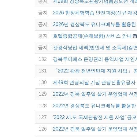
공지
제29회 경상북도관광기념품공모전 개
공지
2026 현장체험학습 안전과정(신규.재강
공지
2026년 경상북도 유니크베뉴를 활용한 
공지
호텔종합공제(손해보험) 서비스 안내
공지
관광식당업 세액(법인세 및 소득세)감면
132
경북투어패스 운영관리 용역사업 제안서
131
「2022 관광 청년인턴제 지원 사업」 
130
제49회 관광의날 기념 관광진흥유공자 
129
2022년 경북 일주일 살기 운영업체 선
128
2022년 경상북도 유니크베뉴를 활용한 
127
'2022 시.도 국제관광전 지원 사업' 공
126
2022년 경북 일주일 살기 운영업체 선