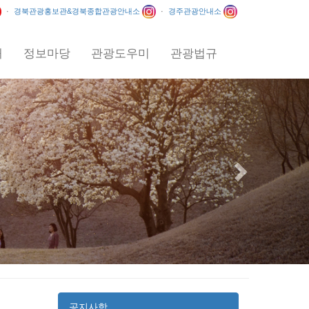
·
경북관광홍보관&경북종합관광안내소
·
경주관광안내소
내
정보마당
관광도우미
관광법규
Next
공지사항