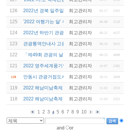
126
2022년 경북 일주일 살기 운영업체 선정(재공고) 안
최고관리자
05-17
2591
125
'2022 여행가는 달' 추진 관련 안내
최고관리자
06-08
2529
124
2022년 하반기 관광진흥개발기금 융자 시행 안내
최고관리자
06-21
4157
123
관광통역안내사 고용보험 상담센터 운영 안내
최고관리자
08-10
3015
122
「제49회 관광의 날」경상북도 관광진흥유공 표창
최고관리자
08-25
4088
121
2022 영주세계풍기인삼엑스포 개최 및 관람 안내
최고관리자
10-07
2382
안동시 관광거점도시 육성사업 「매출향상을 위한 
최고관리자
120
10-11
2690
119
2022 해남미남축제 연계 차량비 지원 사업 안내
최고관리자
11-02
2353
118
2022 해남미남축제 연계 차량비 지원 사업 변경 안내
최고관리자
11-03
2321
1
2
3
5
6
7
8
9
10
4
and
or