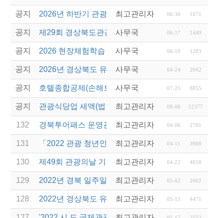
공지
2026년 하반기 관광진흥개발기금 융자 시행 안내
최고관리자
06-30
1071
공지
제29회 경상북도관광기념품공모전 개최
사무국
06-17
1449
공지
2026 현장체험학습 안전과정(신규.재강습)
사무국
06-10
1283
공지
2026년 경상북도 유니크베뉴를 활용한 MICE행사 
사무국
04-24
2042
공지
호텔종합공제(손해보험) 서비스 안내
사무국
07-25
8855
공지
관광식당업 세액(법인세 및 소득세)감면 제도 안내
최고관리자
08-06
12377
132
경북투어패스 운영관리 용역사업 제안서 평가 결과 
최고관리자
04-06
2781
131
「2022 관광 청년인턴제 지원 사업」 참여 사업체 
최고관리자
04-11
3988
130
제49회 관광의날 기념 관광진흥유공자 정부 포상 추
최고관리자
04-22
4658
129
2022년 경북 일주일 살기 운영업체 선정 및 제안서
최고관리자
05-02
2602
128
2022년 경상북도 유니크베뉴를 활용한 MICE행사 
최고관리자
05-13
4471
127
'2022 시.도 국제관광전 지원 사업' 공모전 공고 안내
최고관리자
05-17
2552