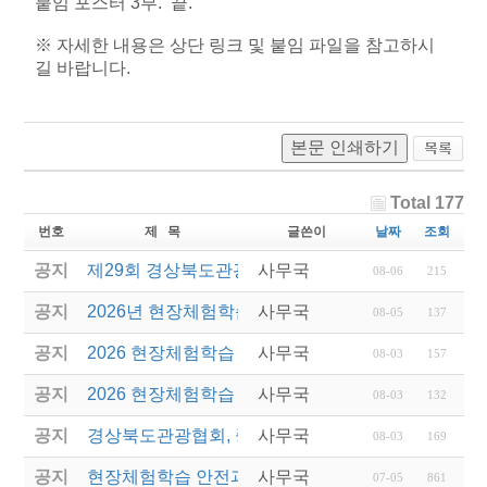
붙임 포스터 3부. 끝.
※ 자세한 내용은 상단 링크 및 붙임 파일을 참고하시
길 바랍니다.
본문 인쇄하기
Total 177
번호
제 목
글쓴이
날짜
조회
공지
제29회 경상북도관광기념품공모전 결과발표
사무국
08-06
215
공지
2026년 현장체험학습 안전과정(신규.재강습) 교육생
사무국
08-05
137
공지
2026 현장체험학습 안전과정 교육(신규. 재강습) 수
사무국
08-03
157
공지
2026 현장체험학습 안전과정(신규. 재강습) 교육 성
사무국
08-03
132
공지
경상북도관광협회, 중국 단동 해외여행상품 개발 팸
사무국
08-03
169
공지
현장체험학습 안전과정(신규/재강습) 안내
사무국
07-05
861