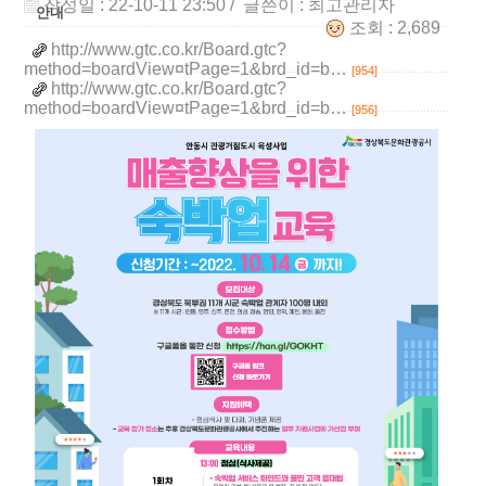
작성일 : 22-10-11 23:50
/ 글쓴이 :
최고관리자
안내
조회 : 2,689
http://www.gtc.co.kr/Board.gtc?
method=boardView¤tPage=1&brd_id=b…
[954]
http://www.gtc.co.kr/Board.gtc?
method=boardView¤tPage=1&brd_id=b…
[956]