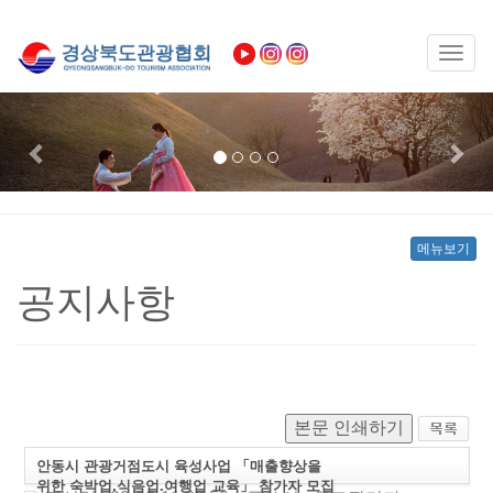
Toggl
naviga
Previous
Nex
메뉴보기
공지사항
본문 인쇄하기
안동시 관광거점도시 육성사업 「매출향상을
위한 숙박업.식음업.여행업 교육」 참가자 모집