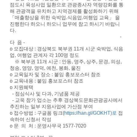
점도시 육성사업 일환으로 관광종사자 역량강화를 통
해 관광객을 유치하고 지역경제를 활성화하기 위해
「매출향상을 위한 숙박업.식음업.여행업 교육」 을
진행한다 하오니 하오니 업무에 참고 하시기 바랍니
다.
-
다 음 -
o 모집대상 : 경상북도 북부권 11개 시군 숙박업, 식음
업, 여행업 관계자 각 100명 정도
※ 북부권 11개 시군 : 안동, 영주, 상주, 문경, 의성,
청송, 영양, 영덕, 예천, 봉화, 울진
o 교육일자 및 장소 : 붙임 홍보포스터 참조
o 교육내용 : 붙임 홍보포스터 참조
o 지원혜택
- 점심식사 및 다과, 기념품 제공
- 교욱 참가 업소는 추후 경상북도문화관광공사에서
추진하는 일부 지원사업에 가산점 부여
o 접수방법 : 구글폼 링크(
https://han.gl/GOKHT)로
접
속하여 신청서 작성
o 문 의 처 : 운영사무국 1577-7020