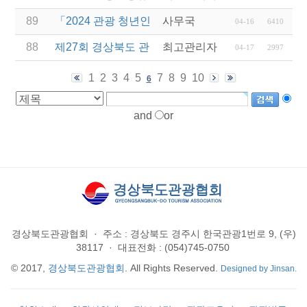
89
「2024 관광 청년인턴제 지원 사업」 참여 사업체 
사무국
04-16
6410
88
제27회 경상북도 관광기념품 공모전 수상작 발표
최고관리자
04-17
2997
1
2
3
4
5
7
8
9
10
6
and
or
경상북도관광협회
·
주소 : 경상북도 경주시 한국관광1번로 9, (우)
38117
·
대표전화 : (054)745-0750
© 2017,
경상북도관광협회
. All Rights Reserved.
Designed by Jinsan.