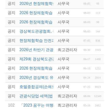
공지
2026년 현장체험학습 안전과정(신규.재강습) 교육생
사무국
08-05
95
공지
2026 현장체험학습 안전과정 교육(신규. 재강습) 수
사무국
08-03
113
공지
2026 현장체험학습 안전과정(신규. 재강습) 교육 성
사무국
08-03
99
공지
경상북도관광협회, 중국 단동 해외여행상품 개발 팸
사무국
08-03
144
공지
현장체험학습 안전과정(신규/재강습) 안내
사무국
07-05
838
공지
2026년 하반기 관광진흥개발기금 융자 시행 안내
최고관리자
06-30
1045
공지
제29회 경상북도관광기념품공모전 개최
사무국
06-17
1408
공지
2026 현장체험학습 안전과정(신규.재강습)
사무국
06-10
1252
공지
2026년 경상북도 유니크베뉴를 활용한 MICE행사 
사무국
04-24
2014
공지
호텔종합공제(손해보험) 서비스 안내
사무국
07-25
8823
공지
관광식당업 세액(법인세 및 소득세)감면 제도 안내
최고관리자
08-06
12349
102
「2023 꿈꾸는 여행자」 경북(포항)1기 과정 운영 
최고관리자
05-16
2482