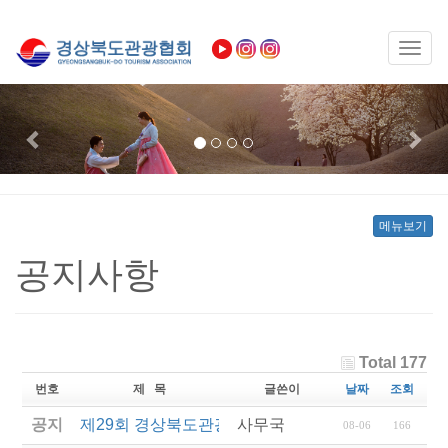
Toggl
naviga
Previous
Nex
메뉴보기
공지사항
Total 177
번호
제 목
글쓴이
날짜
조회
공지
제29회 경상북도관광기념품공모전 결과발표
사무국
08-06
166