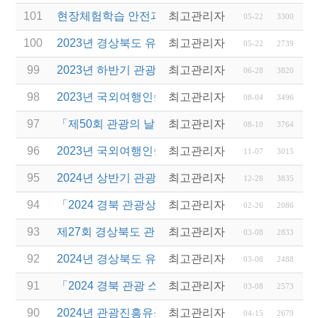
101
현장체험학습 안전과정(신규⋅재강습) 교육 실시 안내
최고관리자
05-22
3300
100
2023년 경상북도 유니크베뉴를 활용한 MICE행사 
최고관리자
05-22
2739
99
2023년 하반기 관광진흥개발기금 융자시행 안내
최고관리자
06-28
3820
98
2023년 국외여행인솔자(T/C) 4차 소양교육 안내
최고관리자
08-04
3496
97
「제50회 관광의 날」경상북도 관광진흥유공 표창
최고관리자
08-10
3764
96
2023년 국외여행인솔자(T/C) 5차 소양교육 안내
최고관리자
11-07
3015
95
2024년 상반기 관광진흥개발기금 융자 시행 안내
최고관리자
12-28
3835
94
「2024 경북 관광상품 팝업스토어」 입점기업 모집
최고관리자
02-26
2086
93
제27회 경상북도 관광기념품 공모전 개최
최고관리자
03-08
2833
92
2024년 경상북도 유니크베뉴를 활용한 MICE행사 
최고관리자
03-08
2488
91
「2024 경북 관광 스타트업 공모전」 안내
최고관리자
03-08
2573
90
2024년 관광진흥유공자 정부 포상 대상자 추천 공고
최고관리자
04-15
2679