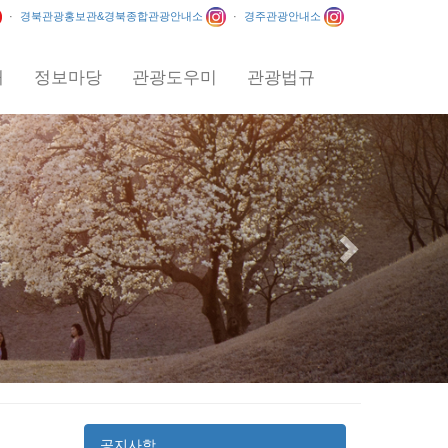
·
경북관광홍보관&경북종합관광안내소
·
경주관광안내소
내
정보마당
관광도우미
관광법규
Next
공지사항