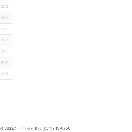
2085
2829
2486
2572
2676
6407
2993
 38117
·
대표전화 : (054)745-0750