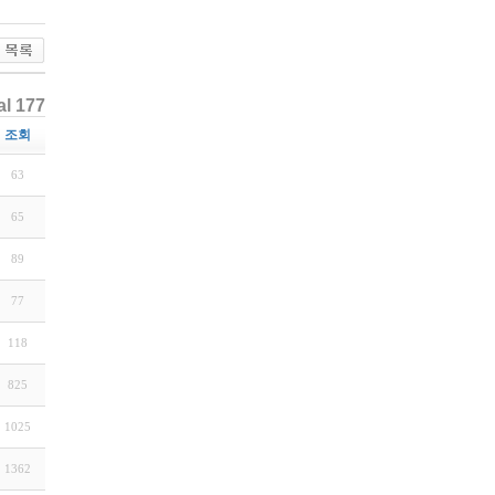
al 177
조회
63
65
89
77
118
825
1025
1362