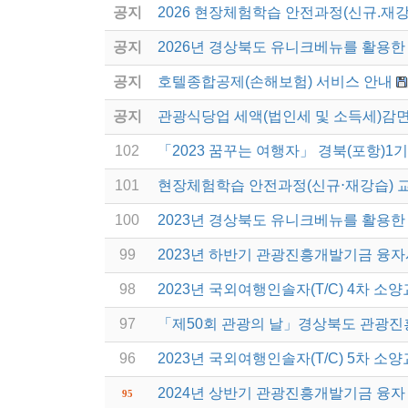
공지
2026 현장체험학습 안전과정(신규.재강
공지
2026년 경상북도 유니크베뉴를 활용한 
공지
호텔종합공제(손해보험) 서비스 안내
공지
관광식당업 세액(법인세 및 소득세)감면
102
「2023 꿈꾸는 여행자」 경북(포항)1
101
현장체험학습 안전과정(신규⋅재강습) 교
100
2023년 경상북도 유니크베뉴를 활용한 
99
2023년 하반기 관광진흥개발기금 융자
98
2023년 국외여행인솔자(T/C) 4차 소
97
「제50회 관광의 날」경상북도 관광진
96
2023년 국외여행인솔자(T/C) 5차 소
2024년 상반기 관광진흥개발기금 융자
95