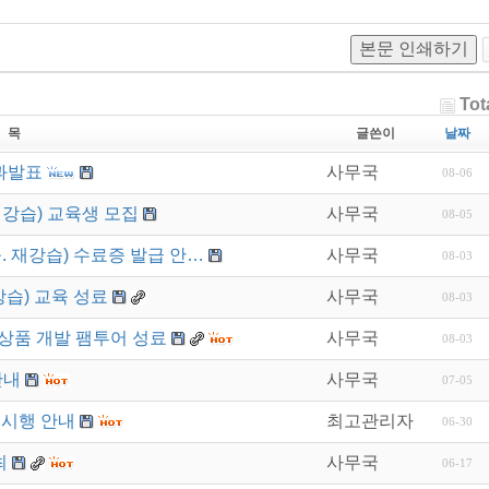
본문 인쇄하기
Tot
 목
글쓴이
날짜
과발표
사무국
08-06
재강습) 교육생 모집
사무국
08-05
. 재강습) 수료증 발급 안…
사무국
08-03
강습) 교육 성료
사무국
08-03
상품 개발 팸투어 성료
사무국
08-03
안내
사무국
07-05
 시행 안내
최고관리자
06-30
최
사무국
06-17