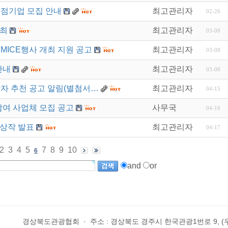
입점기업 모집 안내
최고관리자
02-26
개최
최고관리자
03-08
MICE행사 개최 지원 공고
최고관리자
03-08
안내
최고관리자
03-08
상자 추천 공고 알림(별첨서…
최고관리자
04-15
참여 사업체 모집 공고
사무국
04-16
수상작 발표
최고관리자
04-17
2
3
4
5
7
8
9
10
6
and
or
경상북도관광협회
·
주소 : 경상북도 경주시 한국관광1번로 9, (우)