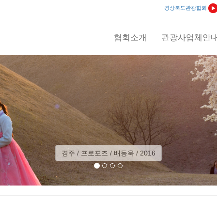
경상북도관광협회
협회소개
관광사업체안
경주 / 프로포즈 / 배동욱 / 2016