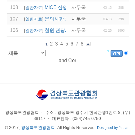
108
MICE 산업 AI 역량강화 교육과정 설계를
사무국
[
일반자료
]
03-13
388
107
문의사항 : 02-741-5278(문화사업팀, 
사무국
[
일반자료
]
03-13
398
106
철원 관광시설 임시 폐쇄 안내
사무국
[
일반자료
]
02-25
1803
2
3
4
5
6
7
8
1
and
or
경상북도관광협회
·
주소 : 경상북도 경주시 한국관광1번로 9, (우)
38117
·
대표전화 : (054)745-0750
© 2017,
경상북도관광협회
. All Rights Reserved.
Designed by Jinsan.