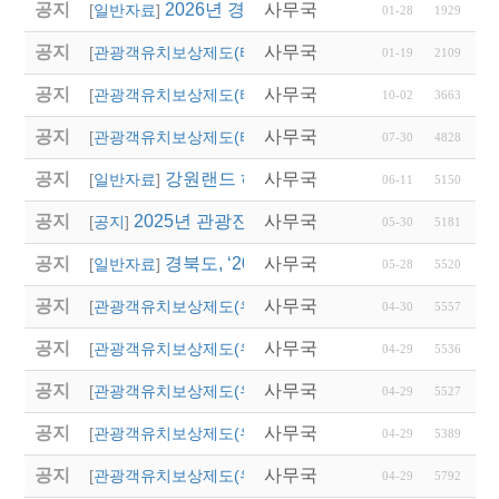
공지
2026년 경상북도독립운동기념관 단체관람
사무국
[
일반자료
]
01-28
1929
공지
사무국
2026년 용인시 외국인
[
관광객유치보상제도(타 시,도)
]
01-19
2109
공지
사무국
2025년 대전광역시 외
[
관광객유치보상제도(타 시,도)
]
10-02
3663
공지
사무국
2025년 대전 0시 축
[
관광객유치보상제도(타 시,도)
]
07-30
4828
공지
강원랜드 하이원리조트 스키버스 협약운행
사무국
[
일반자료
]
06-11
5150
공지
2025년 관광진흥개발기금 산불 관련 특별융자
사무국
[
공지
]
05-30
5181
공지
경북도, ‘2025 숙박 할인 대전’ 시작…관
사무국
[
일반자료
]
05-28
5520
공지
사무국
(영주시)단체관광객 유
[
관광객유치보상제도(우리지역)
]
04-30
5557
공지
사무국
(의성군)2025년 관광
[
관광객유치보상제도(우리지역)
]
04-29
5536
공지
사무국
(영덕군)2025년 단체
[
관광객유치보상제도(우리지역)
]
04-29
5527
공지
사무국
(청송군)「청송 여행
[
관광객유치보상제도(우리지역)
]
04-29
5389
공지
사무국
(안동시)2025년 단체
[
관광객유치보상제도(우리지역)
]
04-29
5792