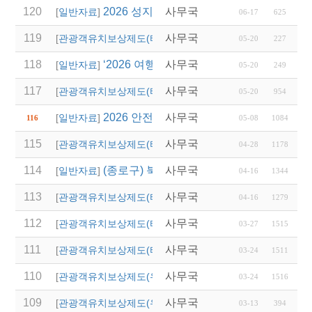
120
2026 성지혜윰길 파트너 여행사 선정 모집
사무국
[
일반자료
]
06-17
625
119
사무국
2027 논산 세계 딸기 
[
관광객유치보상제도(타 시,도)
]
05-20
227
118
‘2026 여행업 종사자 직무역량 강화 교육’
사무국
[
일반자료
]
05-20
249
117
사무국
2026 경상남도 관광객
[
관광객유치보상제도(타 시,도)
]
05-20
954
2026 안전여행상품선정 접수
사무국
[
일반자료
]
116
05-08
1084
115
사무국
2026년 상반기 대전광
[
관광객유치보상제도(타 시,도)
]
04-28
1178
114
(종로구) 북촌 특별관리지역 전세버스 통
사무국
[
일반자료
]
04-16
1344
113
사무국
2026년 달성군 파크골
[
관광객유치보상제도(타 시,도)
]
04-16
1279
112
사무국
2026년 상반기 울산광
[
관광객유치보상제도(타 시,도)
]
03-27
1515
111
사무국
'2026 열린 여행상품 공
[
관광객유치보상제도(타 시,도)
]
03-24
1511
110
사무국
2026년 영주시 전담여
[
관광객유치보상제도(우리지역)
]
03-24
1516
109
사무국
(청도군)단체관광객 유
[
관광객유치보상제도(우리지역)
]
03-13
394