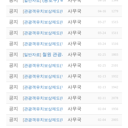
공지
(종로구) 북촌 특별관리지역 전세버스 통
사무국
[
일반자료
]
04-16
1344
공지
사무국
2026년 달성군 파크골
[
관광객유치보상제도(타 시,도)
]
04-16
1279
공지
사무국
2026년 상반기 울산광
[
관광객유치보상제도(타 시,도)
]
03-27
1515
공지
사무국
'2026 열린 여행상품 공
[
관광객유치보상제도(타 시,도)
]
03-24
1511
공지
사무국
2026년 영주시 전담여
[
관광객유치보상제도(우리지역)
]
03-24
1516
공지
철원 관광시설 임시 폐쇄 안내
사무국
[
일반자료
]
02-25
1803
공지
사무국
2026 「버스타고 경북
[
관광객유치보상제도(우리지역)
]
02-25
2101
공지
사무국
2026년 영천시 단체
[
관광객유치보상제도(우리지역)
]
02-13
1932
공지
사무국
2026년 칠곡군 국내·
[
관광객유치보상제도(우리지역)
]
02-13
1942
공지
사무국
2026년 경상남도 관광
[
관광객유치보상제도(타 시,도)
]
02-11
2078
공지
사무국
2026년 울산광역시 상
[
관광객유치보상제도(타 시,도)
]
02-04
1956
공지
사무국
「2026년도 대전광역
[
관광객유치보상제도(타 시,도)
]
02-04
2005