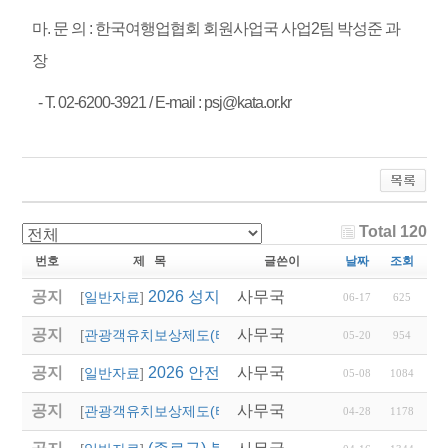
마. 문 의 : 한국여행업협회 회원사업국 사업2팀 박성준 과
장
- T. 02-6200-3921 / E-mail : psj@kata.or.kr
Total 120
번호
제 목
글쓴이
날짜
조회
공지
2026 성지혜윰길 파트너 여행사 선정 모집
사무국
[
일반자료
]
06-17
625
공지
사무국
2026 경상남도 관광객
[
관광객유치보상제도(타 시,도)
]
05-20
954
공지
2026 안전여행상품선정 접수
사무국
[
일반자료
]
05-08
1084
공지
사무국
2026년 상반기 대전광
[
관광객유치보상제도(타 시,도)
]
04-28
1178