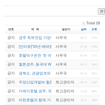
본
Total 28
번호
제 목
글쓴이
날짜
조회
공지
경주 최부잣집 가양주 ‘대몽재1779’ 대통령 취임 만
사무국
08-22
1478
공지
[인터뷰]‘50년 베테랑’ 힐튼경주 김남철 총지배인 “경
사무국
07-04
1706
공지
호텔덕구온천 '첫 여성 총지배인' 새 역사를 쓰다
사무국
07-04
1571
공지
힐튼경주, 동국대 WISE캠퍼스에 12년째 장학금 전
사무국
06-11
1661
공지
경북도, 관광업계와 협력해 지역경제 재도약 나선다
사무국
02-14
1651
공지
우양산업개발㈜ 힐튼경주, 동국대 호텔관광외식경
최고관리자
06-19
2282
공지
더케이호텔 경주, 국내 첫 '반려동물 친화호텔' 탈바
최고관리자
11-22
3001
공지
라한호텔과 함께 가을정취 물씬나는 '추캉스' 떠나자
최고관리자
10-31
2866