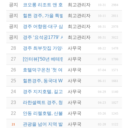
공지
코오롱 리조트 앤 호텔, '컬처 위드 코오롱' 패키지 5
최고관리자
10-31
2984
공지
힐튼 경주, 가을 특별 기획 'IT'S AUTUMN' 프로…
최고관리자
10-11
2811
공지
경주 어향원·대구 삼송빵집... 백년가게·백년소공인 1
최고관리자
08-31
2978
공지
경주 ‘요석궁1779’ 시절식 반상...2023 우수문화상
최고관리자
08-31
3022
28
경주 최부잣집 가양주 ‘대몽재1779’ 대통령 취임 만
사무국
08-22
1478
27
[인터뷰]‘50년 베테랑’ 힐튼경주 김남철 총지배인 “경
사무국
07-04
1706
26
호텔덕구온천 '첫 여성 총지배인' 새 역사를 쓰다
사무국
07-04
1571
25
힐튼경주, 동국대 WISE캠퍼스에 12년째 장학금 전
사무국
06-11
1661
24
경주 지지호텔, 길고양이가 맺어준 인연 ‘특별전시’
사무국
04-29
1140
23
라한셀렉트 경주, 청년 로컬 예술가 지원 확대
사무국
04-23
1027
22
안동 리첼호텔, 산불 대피 주민들에게 무료 숙식 제공
사무국
03-26
1245
관광을 넘어 지역 발전으로… 라한호텔, 로컬상생 
사무국
21
02-28
1122