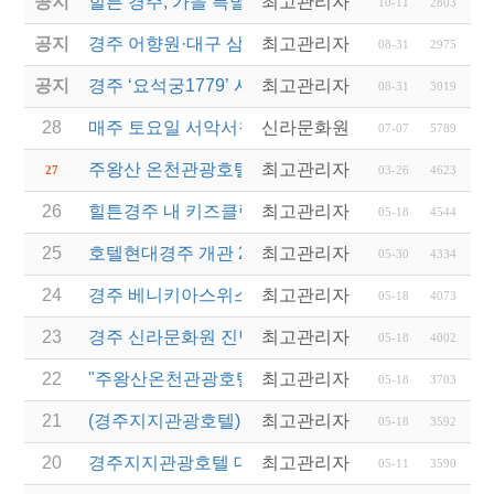
공지
힐튼 경주, 가을 특별 기획 'IT'S AUTUMN' 프로…
최고관리자
10-11
2803
공지
경주 어향원·대구 삼송빵집... 백년가게·백년소공인 1
최고관리자
08-31
2975
공지
경주 ‘요석궁1779’ 시절식 반상...2023 우수문화상
최고관리자
08-31
3019
28
매주 토요일 서악서원 고택음악회(무료)
신라문화원
07-07
5789
주왕산 온천관광호텔 김재원 총지배인-청송 홍보대사
최고관리자
27
03-26
4623
26
힐튼경주 내 키즈클럽 안녕경주야
최고관리자
05-18
4544
25
호텔현대경주 개관 25주년 기념 이벤트
최고관리자
05-30
4334
24
경주 베니키아스위스로젠호텔 올해 우수 베니키아호
최고관리자
05-18
4073
23
경주 신라문화원 진병길 원장 문화유산보호 봉사활
최고관리자
05-18
4002
22
"주왕산온천관광호텔 청송 관광명소로!"(최초게시일 201
최고관리자
05-18
3703
21
(경주지지관광호텔)경매전문업체 지지옥션, 호텔업 
최고관리자
05-18
3592
20
경주지지관광호텔 대박! "황리단길" 패키지
최고관리자
05-11
3590