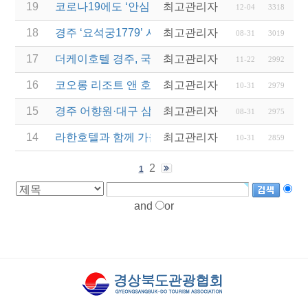
19
코로나19에도 ‘안심’하고 갈 수 있는 ‘주왕산온천관
최고관리자
12-04
3318
18
경주 ‘요석궁1779’ 시절식 반상...2023 우수문화상
최고관리자
08-31
3019
17
더케이호텔 경주, 국내 첫 '반려동물 친화호텔' 탈바
최고관리자
11-22
2992
16
코오롱 리조트 앤 호텔, '컬처 위드 코오롱' 패키지 5
최고관리자
10-31
2979
15
경주 어향원·대구 삼송빵집... 백년가게·백년소공인 1
최고관리자
08-31
2975
14
라한호텔과 함께 가을정취 물씬나는 '추캉스' 떠나자
최고관리자
10-31
2859
2
1
and
or