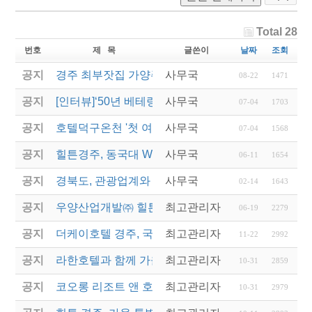
Total 28
번호
제 목
글쓴이
날짜
조회
공지
경주 최부잣집 가양주 ‘대몽재1779’ 대통령 취임 만
사무국
08-22
1471
공지
[인터뷰]‘50년 베테랑’ 힐튼경주 김남철 총지배인 “경
사무국
07-04
1703
공지
호텔덕구온천 '첫 여성 총지배인' 새 역사를 쓰다
사무국
07-04
1568
공지
힐튼경주, 동국대 WISE캠퍼스에 12년째 장학금 전
사무국
06-11
1654
공지
경북도, 관광업계와 협력해 지역경제 재도약 나선다
사무국
02-14
1643
공지
우양산업개발㈜ 힐튼경주, 동국대 호텔관광외식경
최고관리자
06-19
2279
공지
더케이호텔 경주, 국내 첫 '반려동물 친화호텔' 탈바
최고관리자
11-22
2992
공지
라한호텔과 함께 가을정취 물씬나는 '추캉스' 떠나자
최고관리자
10-31
2859
공지
코오롱 리조트 앤 호텔, '컬처 위드 코오롱' 패키지 5
최고관리자
10-31
2979